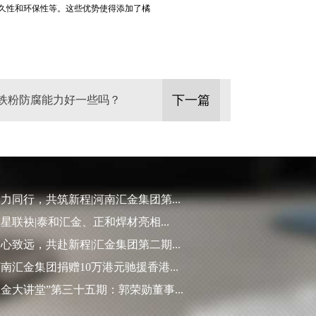
久性和环保性等。这些优势使得添加了橘
下一篇
铁粉防腐能力好一些吗？
 聚力同行，共筑新程|河南汇金集团第...
 双星联袂|泰和汇金、正和焊材亮相...
 同心致远，共赴新程|汇金集团第二期...
 河南汇金集团捐赠10万港元驰援香港...
 汇金大讲堂”第三十五期：郭荣勋董事...