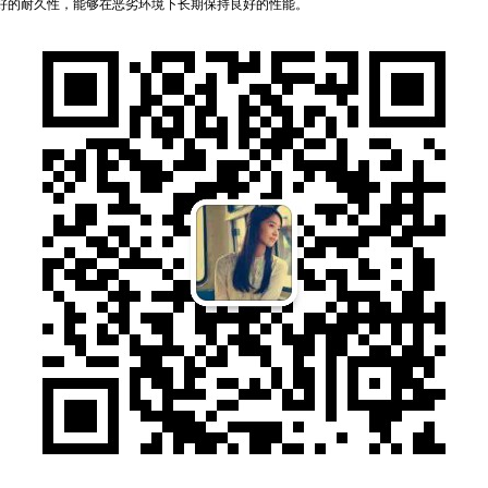
好的耐久性，能够在恶劣环境下长期保持良好的性能。