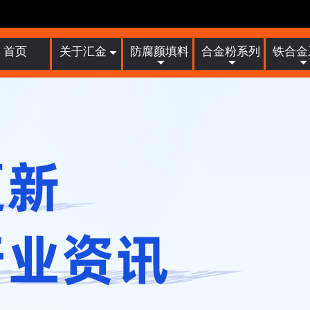
首页
关于汇金
防腐颜填料
合金粉系列
铁合金