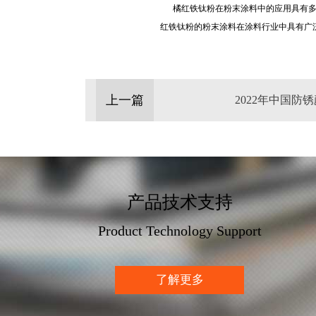
橘红铁钛粉在粉末涂料中的应用具有多方
红铁钛粉的粉末涂料在涂料行业中具有广
上一篇
2022年中国防
产品技术支持
Product Technology Support
了解更多