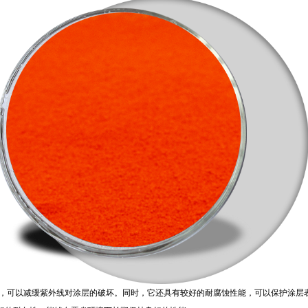
可以减缓紫外线对涂层的破坏。同时，它还具有较好的耐腐蚀性能，可以保护涂层