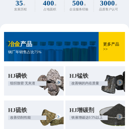
35
400
500
3000
年
亩
强
家
发展历程
占地面积
企业服务经验
品质客户认可
冶金
产品
更多产品
>>
钢厂年销售占比75%
HJ磷铁
HJ锰铁
组织致密 无夹渣
改善钢的内在质量
HJ硫铁
HJ增碳剂
改善切削性能
铁液增碳达0.5%以上