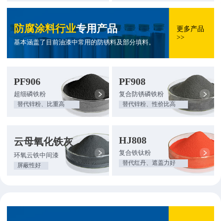
防腐涂料行业
专用产品
更多产品
>>
基本涵盖了目前油漆中常用的防锈料及部分填料。
PF906
PF908
超细磷铁粉
复合防锈磷铁粉
替代锌粉、比重高
替代锌粉、性价比高
HJ808
云母氧化铁灰
复合铁钛粉
环氧云铁中间漆
替代红丹、遮盖力好
屏蔽性好